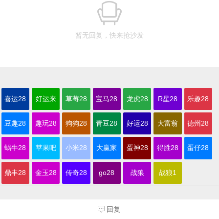
暂无回复，快来抢沙发
喜运28
好运来
草莓28
宝马28
龙虎28
R星28
乐趣28
28
豆趣28
趣玩28
狗狗28
青豆28
好运28
大富翁
德州28
蜗牛28
苹果吧
小米28
大赢家
蛋神28
得胜28
蛋仔28
鼎丰28
金玉28
传奇28
go28
战狼
战狼1
回复